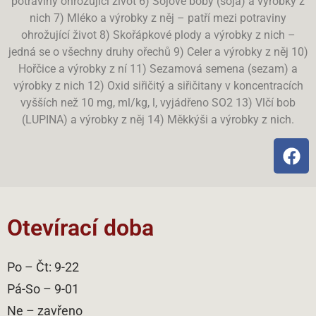
potraviny ohrožující život 6) Sójové boby (sója) a výrobky z
nich 7) Mléko a výrobky z něj – patří mezi potraviny
ohrožující život 8) Skořápkové plody a výrobky z nich –
jedná se o všechny druhy ořechů 9) Celer a výrobky z něj 10)
Hořčice a výrobky z ní 11) Sezamová semena (sezam) a
výrobky z nich 12) Oxid siřičitý a siřičitany v koncentracích
vyšších než 10 mg, ml/kg, l, vyjádřeno SO2 13) Vlčí bob
(LUPINA) a výrobky z něj 14) Měkkýši a výrobky z nich.
Otevírací doba
Po – Čt: 9-22
Pá-So – 9-01
Ne – zavřeno