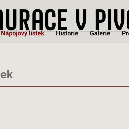
Nápojový lístek
Historie
Galerie
Pr
tek
)