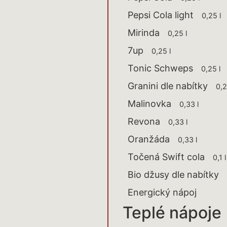
Pepsi Cola light
0,25 
Mirinda
0,25 l
7up
0,25 l
Tonic Schweps
0,25 
Granini dle nabítky
0,2
Malinovka
0,33 l
Revona
0,33 l
Oranžáda
0,33 l
Točená Swift cola
0,1
Bio džusy dle nabítky
0
Energický nápoj
Teplé nápoje