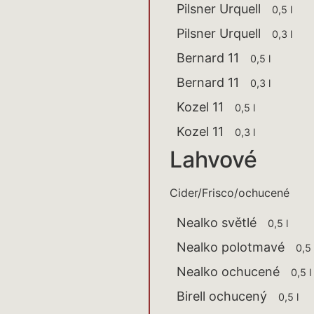
Pilsner Urquell
0,5 l
Pilsner Urquell
0,3 l
Bernard 11
0,5 l
Bernard 11
0,3 l
Kozel 11
0,5 l
Kozel 11
0,3 l
Lahvové
Cider/Frisco/ochucené
Nealko světlé
0,5 l
Nealko polotmavé
0,5
Nealko ochucené
0,5
Birell ochucený
0,5 l