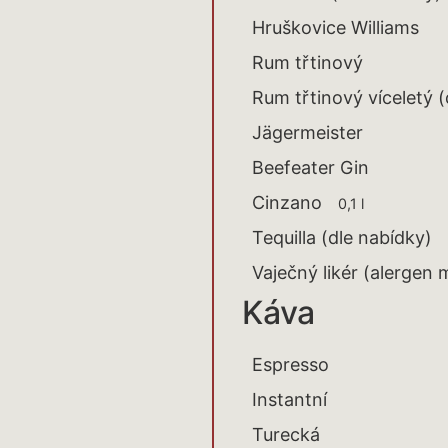
Hruškovice Williams
Rum třtinový
Rum třtinový víceletý (
Jägermeister
Beefeater Gin
Cinzano
0,1 l
Tequilla (dle nabídky)
Vaječný likér (alergen 
Káva
Espresso
Instantní
Turecká