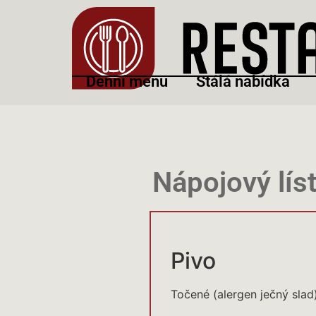
Denní menu
Stálá nabídka
Nápojový lís
Pivo
Točené (alergen ječný slad