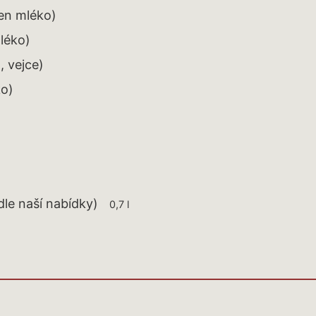
gen mléko)
léko)
, vejce)
ko)
dle naší nabídky)
0,7 l