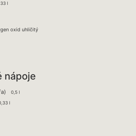
33 l
rgen oxid uhličitý
é nápoje
fa)
0,5 l
,33 l
 l