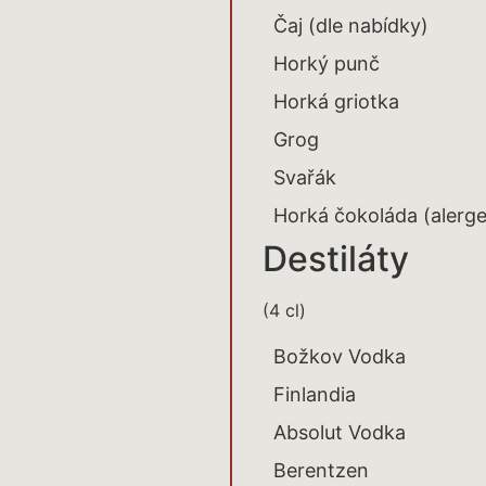
Čaj (dle nabídky)
Horký punč
Horká griotka
Grog
Svařák
Horká čokoláda (alerg
Destiláty
(4 cl)
Božkov Vodka
Finlandia
Absolut Vodka
Berentzen