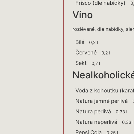
Frisco (dle nabídky)
0,
Víno
rozlévané, dle nabídky, ale
Bílé
0,2 l
Červené
0,2 l
Sekt
0,7 l
Nealkoholick
Voda z kohoutku (kara
Natura jemně perlivá
0
Natura perlivá
0,33 l
Natura neperlivá
0,33
Pepsi Cola
0,25 l